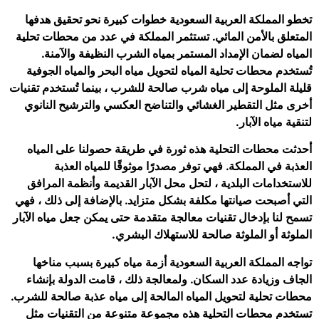
تخطو المملكة العربية السعودية خطوات كبيرة نحو تحقيق هدفها
المتعلق بالأمن المائي. تستثمر المملكة في عدد من محطات تحلية
المياه لضمان الإمداد المستمر بمياه الشرب النظيفة والآمنة.
تُستخدم محطات تحلية المياه لتحويل مياه البحر والمياه الجوفية
قليلة الملوحة إلى مياه شرب صالحة للشرب ، بينما تُستخدم تقنيات
أخرى مثل التقطير الغشائي والتناضح العكسي والترشيح النانوي
لتنقية مياه الآبار.
أحدثت محطات التحلية هذه ثورة في طريقة حصولنا على المياه
العذبة في المملكة. فهي توفر مصدرًا موثوقًا للمياه العذبة
للاستخدامات البلدية ، لتحل محل الآبار القديمة وأنظمة المرافق
التي أصبحت صيانتها مكلفة بشكل متزايد. بالإضافة إلى ذلك ، فهي
تسمح لنا بإدخال تقنيات معالجة متقدمة حتى يمكن جعل مياه الآبار
الملوثة أو الملوثة صالحة للاستهلاك البشري.
تواجه المملكة العربية السعودية أزمة مياه كبيرة بسبب مناخها
الجاف وزيادة عدد السكان. ولمعالجة ذلك ، قامت الدولة بإنشاء
محطات تحلية لتحويل المياه المالحة إلى مياه عذبة صالحة للشرب.
تستخدم محطات التحلية هذه مجموعة متنوعة من التقنيات مثل