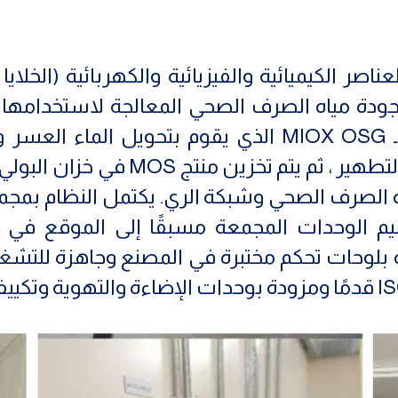
ر الكيميائية والفيزيائية والكهربائية (الخلايا 
ات (MOS) لتحسين جودة مياه الصرف الصحي المعالجة لاست
خزان منقي ومحلول ملحي متبوعًا بـ MIOX OSG الذي يق
الخواص الكهروكيميائية إلى محلول ال
اه الصرف الصحي وشبكة الري. يكتمل النظام بمج
المحرك (MCC).يتم تسليم الوحدات المجمعة مسبقًا إلى ا
ة بلوحات تحكم مختبرة في المصنع وجاهزة للتش