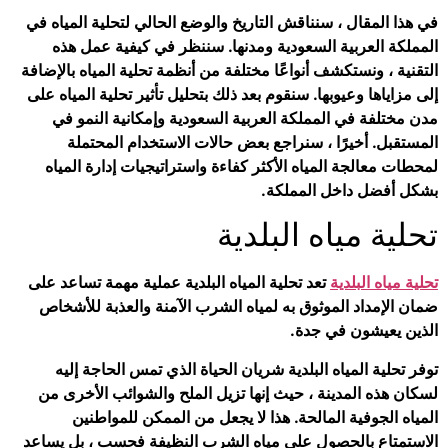
في هذا المقال ، سنناقش التاريخ والوضع الحالي لتحلية المياه في
المملكة العربية السعودية ومدنها. سننظر في كيفية عمل هذه
التقنية ، ونستكشف أنواعًا مختلفة من أنظمة تحلية المياه بالإضافة
إلى مزاياها وعيوبها. سنقوم بعد ذلك بتحليل تأثير تحلية المياه على
مدن مختلفة في المملكة العربية السعودية وإمكانية النمو في
المستقبل. أخيرًا ، سنراجع بعض حالات الاستخدام المحتملة
لمحطات معالجة المياه الأكثر كفاءة واستراتيجيات إدارة المياه
بشكل أفضل داخل المملكة.
تحلية مياه البلدية
تحلية مياه البلدية
تعد تحلية المياه البلدية عملية مهمة تساعد على
ضمان الإمداد الموثوق به لمياه الشرب الآمنة والعذبة للأشخاص
الذين يعيشون في جدة.
توفر تحلية المياه البلدية شريان الحياة الذي تمس الحاجة إليه
لسكان هذه المدينة ، حيث إنها تزيل الملح والشوائب الأخرى من
المياه الجوفية المالحة. هذا لا يجعل من الممكن للمواطنين
الاستمتاع بالحصول على مياه الشرب النظيفة فحسب ، بل يساعد