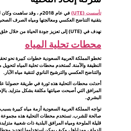
تأسست (UTE)
بتقنية التناضح العكسي ومعالجتها ومياه الصرف الصحي، ب
نهدف في (UTE) إلى تعزيز جودة الحياة من خلال خلق توازن اقتصادي وصحي مما يساهم في تحسين جودة البيئة الطبيعية للعملاء والمجتمع.
محطات تحلية المياه
تخطو المملكة العربية السعودية خطوات كبيرة نحو تحقي
النظيفة والآمنة. تُستخدم محطات تحلية المياه لتحويل 
والتناضح العكسي والترشيح النانوي لتنقية مياه الآبار.
أحدثت محطات التحلية هذه ثورة في طريقة حصولنا على الم
المرافق التي أصبحت صيانتها مكلفة بشكل متزايد. بالإض
البشري.
تواجه المملكة العربية السعودية أزمة مياه كبيرة بسبب
صالحة للشرب. تستخدم محطات التحلية هذه مجموعة متنوع
قليلة الملوحة ومياه المرافق البلدية ذات شعبية متزايدة 
الدولة ، ومزاياها ، وكيف يمكن استخدامها لتجديد محطات