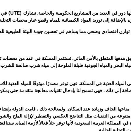
في عام 2018م ،
الإضافة إلى توريد المواد الكيميائية للمياه وقطع غيار محطات التحلية
ق هدفها المتعلق بالأمن المائي. تستثمر المملكة في عدد من محطات تح
مياه البحر والمياه الجوفية قليلة الملوحة إلى مياه شرب صالحة للشرب 
ياه العذبة في المملكة. فهي توفر مصدرًا موثوقًا للمياه العذبة للاست
افة إلى ذلك ، فهي تسمح لنا بإدخال تقنيات معالجة متقدمة حتى يمكن جع
 مناخها الجاف وزيادة عدد السكان. ولمعالجة ذلك ، قامت الدولة بإنشاء
ة من التقنيات مثل التناضح العكسي والتقطير لإزالة الملح والشوائب 
في المملكة العربية السعودية لأنها توفر حلاً فعالاً لأزمة المياه. ستن
 التحلية الحالية.