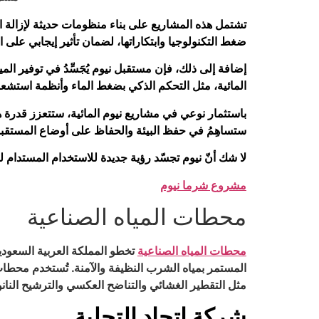
تشتمل هذه المشاريع على بناء منظومات حديثة لإزالة الأ
ضغط التكنولوجيا وابتكاراتها، لضمان تأثير إيجابي على 
إضافة إلى ذلك، فإن مستقبل نيوم يُجَسِّدُ في توفير ال
المائية، مثل التحكم الذكي بضغط الماء وأنظمة استشعا
باستثمار نوعي في مشاريع نيوم المائية، ستتعزز قدرة هذه 
ستساهِمُ في حفظ البيئة والحفاظ على أوضاع المستقب
لا شك أنّ نيوم تجسّد رؤية جديدة للاستخدام المستدام ل
مشروع شرما نيوم
محطات المياه الصناعية
محطات المياه الصناعية
تخطو المملكة العربية السعودي
المستمر بمياه الشرب النظيفة والآمنة. تُستخدم محطات 
مثل التقطير الغشائي والتناضح العكسي والترشيح النانوي 
شركة إتحاد التحلية